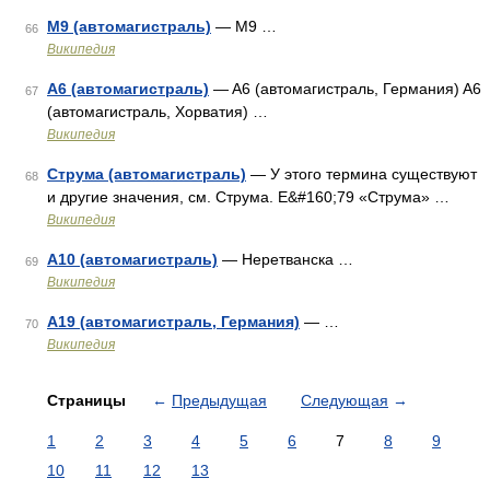
М9 (автомагистраль)
— М9 …
66
Википедия
A6 (автомагистраль)
— A6 (автомагистраль, Германия) A6
67
(автомагистраль, Хорватия) …
Википедия
Струма (автомагистраль)
— У этого термина существуют
68
и другие значения, см. Струма. E&#160;79 «Струма» …
Википедия
A10 (автомагистраль)
— Неретванска …
69
Википедия
A19 (автомагистраль, Германия)
— …
70
Википедия
Страницы
←
Предыдущая
Следующая
→
1
2
3
4
5
6
7
8
9
10
11
12
13